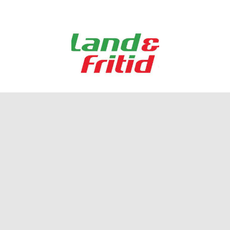
DCH ODSHERRED
FIND OS HER
Trundholmvejen 6
4573 - Højby